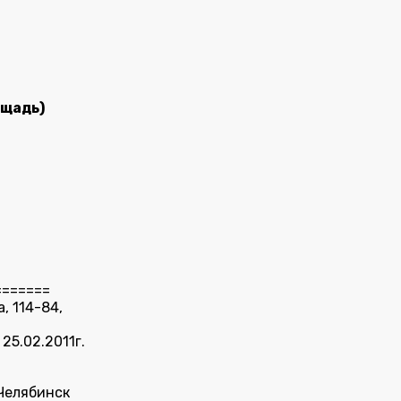
ощадь)
=======
, 114-84,
25.02.2011г.
 Челябинск