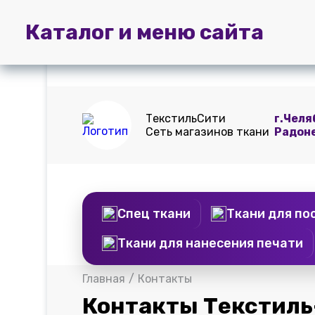
Главная
Пошив
Доставка и
Каталог и меню сайта
штор
оплата
ТекстильСити
г.Челя
Сеть магазинов ткани
Радон
Спец ткани
Ткани для по
Ткани для нанесения печати
Главная
/
Контакты
Контакты
Текстиль