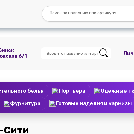
Вопросы и
Контакты
О
Мы
ответы
нас
ВКонтакте
бинск
Лич
ежская 6/1
стельного белья
Портьера
Одежные т
Фурнитура
Готовые изделия и карнизы
-Сити