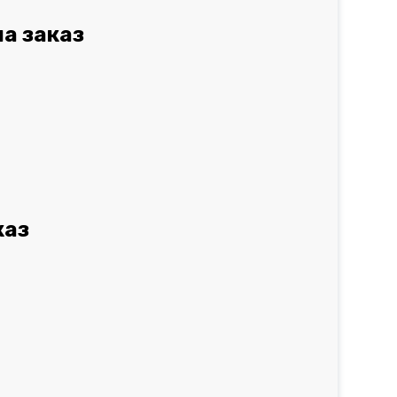
а заказ
каз