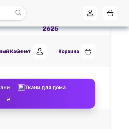
Адреса магазинов
Мы в
Telegram
+7 (951) 441
2625
ный Кабинет
Корзина
кани
Ткани для дома
%