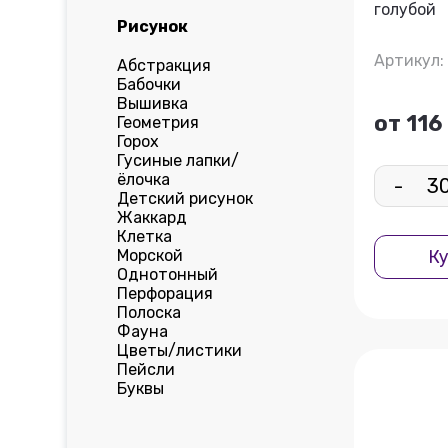
голубой
Рисунок
Артикул:
Абстракция
Бабочки
Вышивка
от 116
Геометрия
Горох
Гусиные лапки/
ёлочка
-
Детский рисунок
Жаккард
Клетка
Морской
Ку
Однотонный
Перфорация
Полоска
Фауна
Цветы/листики
Пейсли
Буквы