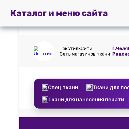
Главная
Пошив
Доставка и
Каталог и меню сайта
штор
оплата
ТекстильСити
г.Челя
Сеть магазинов ткани
Радон
Спец ткани
Ткани для по
Ткани для нанесения печати