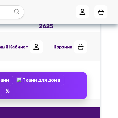
Адреса магазинов
Мы в
Telegram
+7 (951) 441
2625
ный Кабинет
Корзина
кани
Ткани для дома
%