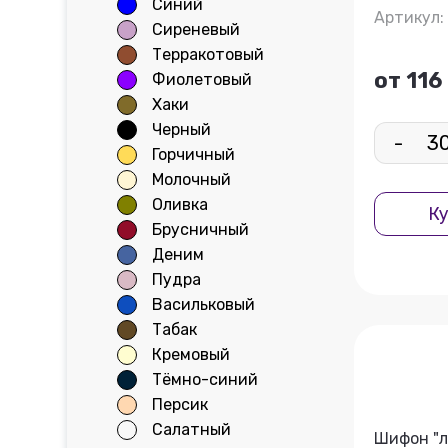
Синий
Артикул:
Сиреневый
Терракотовый
от 116
Фиолетовый
Хаки
Черный
-
Горчичный
Молочный
Оливка
Ку
Брусничный
Деним
Пудра
Васильковый
Табак
Кремовый
Тёмно-синий
Персик
Салатный
Шифон "л