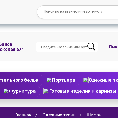
Вопросы и
Контакты
О
Мы
ответы
нас
ВКонтакте
бинск
Лич
ежская 6/1
стельного белья
Портьера
Одежные т
Фурнитура
Готовые изделия и карнизы
Главная
/
Одежные ткани
/
Шифон