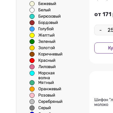
Бежевый
Белый
от 171
Бирюзовый
Бордовый
Голубой
-
Желтый
Зеленый
Ку
Золотой
Коричневый
Красный
Лиловый
Морская
волна
Мятный
Оранжевый
Розовый
Шифон "л
Серебряный
молоко
Серый