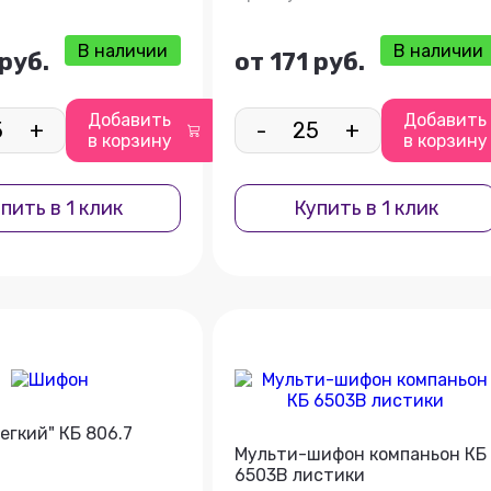
В наличии
В наличии
 руб.
от 171 руб.
Добавить
Добавить
+
-
+
в корзину
в корзину
пить в 1 клик
Купить в 1 клик
егкий" КБ 806.7
Мульти-шифон компаньон КБ
6503В листики