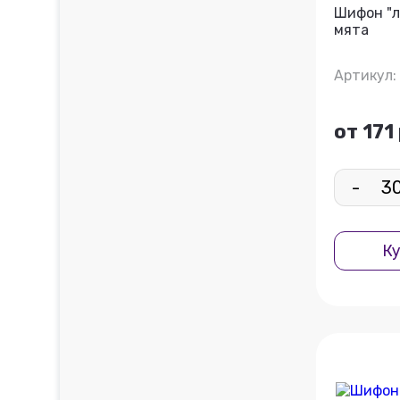
Шифон "л
мята
Артикул:
от 171
-
Ку