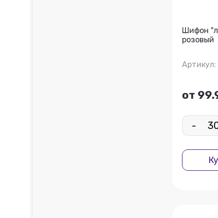
Шифон "л
розовый
Артикул:
от 99.
-
Ку