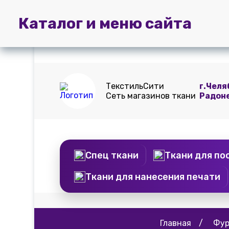
Главная
Пошив
Доставка и
Каталог и меню сайта
штор
оплата
ТекстильСити
г.Челя
Сеть магазинов ткани
Радон
Спец ткани
Ткани для по
Ткани для нанесения печати
Главная
/
Фур