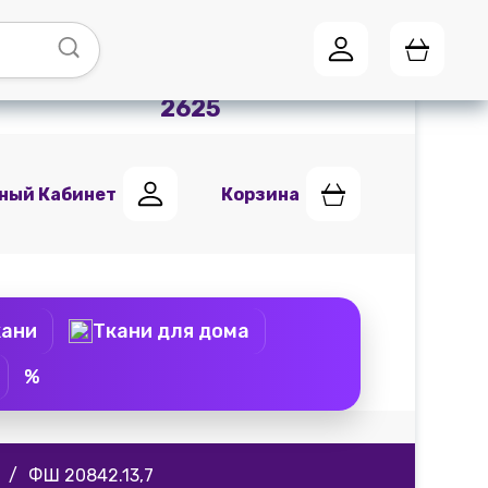
Адреса магазинов
Мы в
Telegram
+7 (951) 441
2625
ный Кабинет
Корзина
кани
Ткани для дома
%
/
ФШ 20842.13,7