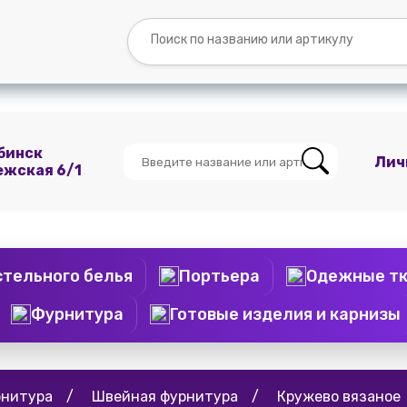
Вопросы и
Контакты
О
Мы
ответы
нас
ВКонтакте
бинск
Лич
ежская 6/1
стельного белья
Портьера
Одежные т
Фурнитура
Готовые изделия и карнизы
нитура
/
Швейная фурнитура
/
Кружево вязаное